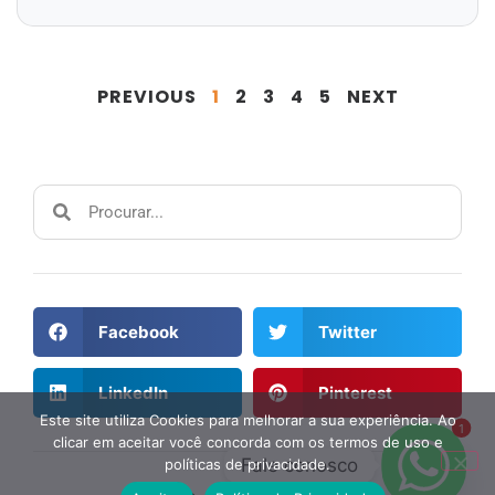
PREVIOUS
1
2
3
4
5
NEXT
Facebook
Twitter
LinkedIn
Pinterest
Este site utiliza Cookies para melhorar a sua experiência. Ao
1
clicar em aceitar você concorda com os termos de uso e
Fale conosco
políticas de privacidade.