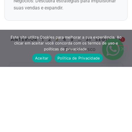
Negócios: Descubra estratégias para impulsionar
suas vendas e expandir.
Este site utiliza Cookies para melhorar a sua experiência. Ao
ANTERIOR
1
2
3
4
5
…
31
SEGUINTE
1
clicar em aceitar você concorda com os termos de uso e
Fale conosco
políticas de privacidade.
Aceitar
Política de Privacidade
Facebook
Twitter
LinkedIn
Pinterest